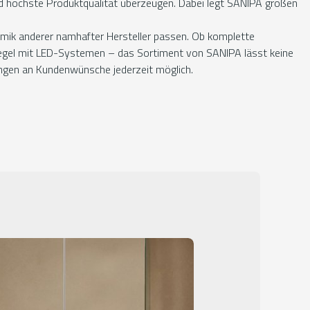
nd höchste Produktqualität überzeugen. Dabei legt SANIPA großen
amik anderer namhafter Hersteller passen. Ob komplette
egel mit LED-Systemen – das Sortiment von SANIPA lässt keine
ungen an Kundenwünsche jederzeit möglich.