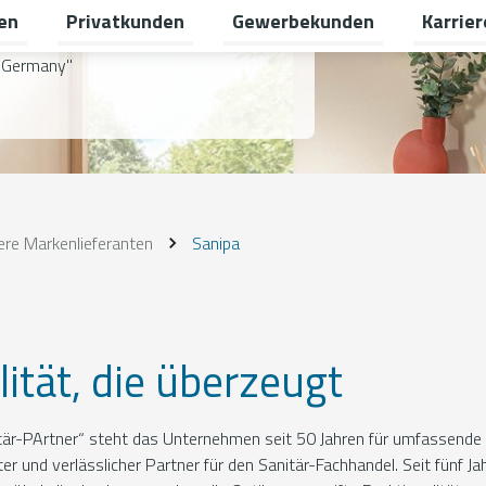
en
Privatkunden
Gewerbekunden
Karrier
Untermenü für Erneuerbare Energien umschalten
Untermenü für Privatkunden um
Untermen
 Germany"
re Markenlieferanten
Sanipa
ität, die überzeugt
tär-PArtner“ steht das Unternehmen seit 50 Jahren für umfassende 
r und verlässlicher Partner für den Sanitär-Fachhandel. Seit fünf J