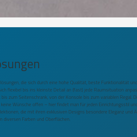
lösungen
llösungen, die sich durch eine hohe Qualität, beste Funktionalität 
 flexibel bis ins kleinste Detail an (fast) jede Raumsituation anp
is zum Seitenschrank, von der Konsole bis zum variablen Regal. D
 keine Wünsche offen – hier findet man für jeden Einrichtungsstil 
ektionen, die mit ihren exklusiven Designs besondere Eleganz und Äs
 in diversen Farben und Oberflächen.