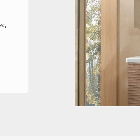
way-
rt
.