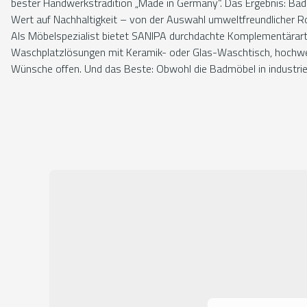
bester Handwerkstradition „Made in Germany“. Das Ergebnis: Badm
Wert auf Nachhaltigkeit – von der Auswahl umweltfreundlicher R
Als Möbelspezialist bietet SANIPA durchdachte Komplementärartik
Waschplatzlösungen mit Keramik- oder Glas-Waschtisch, hochwe
Wünsche offen. Und das Beste: Obwohl die Badmöbel in industrie