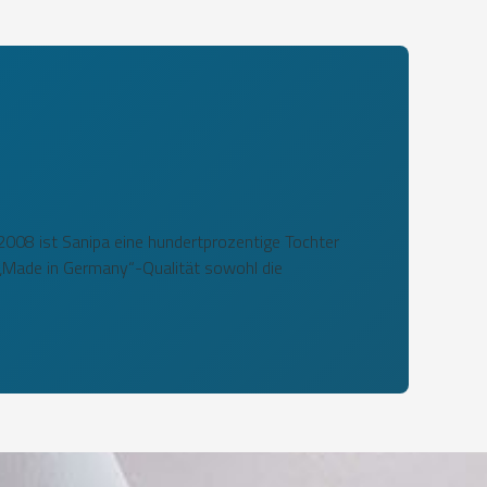
 2008 ist Sanipa eine hundertprozentige Tochter
„Made in Germany“-Qualität sowohl die