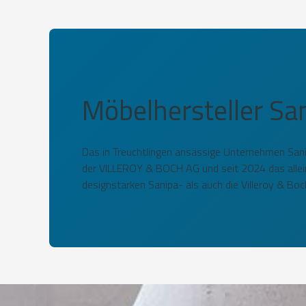
Möbelhersteller Sa
Das in Treuchtlingen ansässige Unternehmen Sanipa
der VILLEROY & BOCH AG und seit 2024 das allei
designstarken Sanipa- als auch die Villeroy & Boc