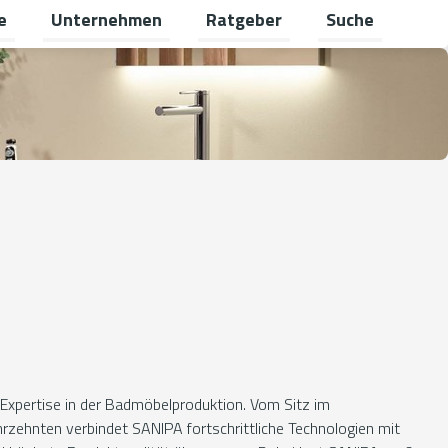
e
Unternehmen
Ratgeber
Suche
schalten
ü für Gewerbekunden umschalten
Untermenü für Karriere umschalten
Untermenü für Unternehmen um
Untermenü für R
Expertise in der Badmöbelproduktion. Vom Sitz im
ahrzehnten verbindet SANIPA fortschrittliche Technologien mit