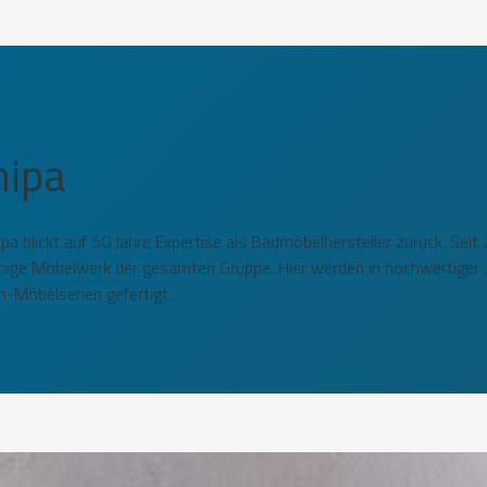
nipa
 blickt auf 50 Jahre Expertise als Badmöbelhersteller zurück. Seit
nige Möbelwerk der gesamten Gruppe. Hier werden in hochwertiger 
h-Möbelserien gefertigt.