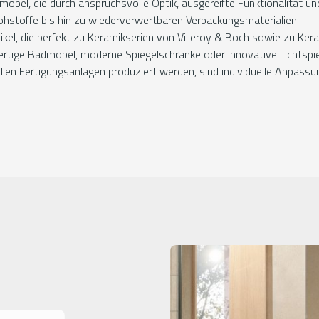
öbel, die durch anspruchsvolle Optik, ausgereifte Funktionalität u
ohstoffe bis hin zu wiederverwertbaren Verpackungsmaterialien.
el, die perfekt zu Keramikserien von Villeroy & Boch sowie zu Ker
rtige Badmöbel, moderne Spiegelschränke oder innovative Lichtspi
llen Fertigungsanlagen produziert werden, sind individuelle Anpass