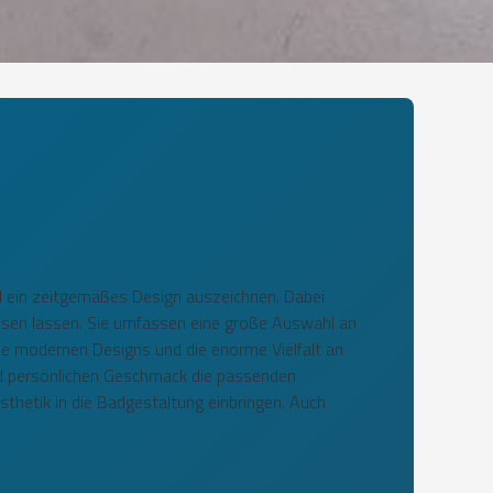
und ein zeitgemäßes Design auszeichnen. Dabei
assen lassen. Sie umfassen eine große Auswahl an
ie modernen Designs und die enorme Vielfalt an
und persönlichen Geschmack die passenden
thetik in die Badgestaltung einbringen. Auch