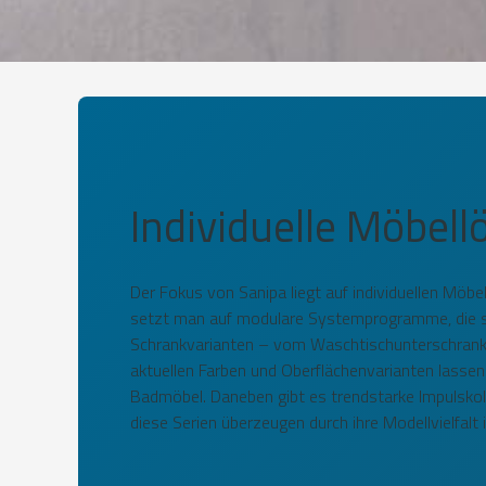
Individuelle Möbel
Der Fokus von Sanipa liegt auf individuellen Möbe
setzt man auf modulare Systemprogramme, die sich
Schrankvarianten – vom Waschtischunterschrank b
aktuellen Farben und Oberflächenvarianten lassen
Badmöbel. Daneben gibt es trendstarke Impulskoll
diese Serien überzeugen durch ihre Modellvielfalt