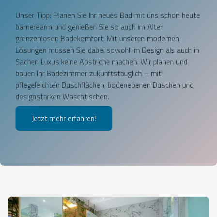
Unser Tipp: Planen Sie Ihr neues Bad mit uns schon heute
barrierearm und genießen Sie so auch im Alter
grenzenlosen Badekomfort. Mit unseren modernen
Lösungen müssen Sie dabei sowohl im Design als auch in
Sachen Luxus keine Abstriche machen. Wir planen und
bauen Ihr Badezimmer zukunftstauglich – mit
pflegeleichten Duschflächen, bodenebenen Duschen und
designstarken Waschtischen.
Jetzt mehr erfahren!