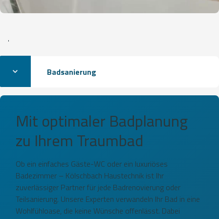
'
Badsanierung
Mit optimaler Badplanung
zu Ihrem Traumbad
Ob ein einfaches Gäste-WC oder ein luxuriöses
Badezimmer – Kölschbach Haustechnik ist Ihr
zuverlässiger Partner für jede Badrenovierung oder
Teilsanierung. Unsere Experten verwandeln Ihr Bad in eine
Wohlfühloase, die keine Wünsche offenlässt. Dabei