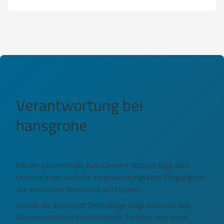
Verantwortung bei
hansgrohe
Mit der Leidenschaft zum Element Wasser liegt dem
Unternehmen auch der verantwortungsvolle Umgang mit
der wertvollen Ressource am Herzen.
Gerade die EcoSmart Technologie trägt dazu bei, den
Wasserverbrauch zu minimieren. So lässt sich durch