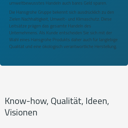
umweltbewusstes Handeln auch bares Geld sparen.
Die Hansgrohe Gruppe bekennt sich ausdrücklich zu den
Zielen Nachhaltigkeit, Umwelt- und Klimaschutz. Diese
Leitsätze prägen das gesamte Handeln des
Unternehmens. Als Kunde entscheiden Sie sich mit der
Wahl eines Hansgrohe Produkts daher auch für langlebige
Qualität und eine ökologisch verantwortliche Herstellung.
Know-how, Qualität, Ideen,
Visionen