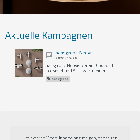
Aktuelle Kampagnen
hansgrohe Neovis
2026-06-26
hansgrohe Neovis vereint CoolStart,
EcoSmart und AirPower in einer
Armaturenlinie für Waschtisch, Bidet,
hansgrohe
Dusche und Badewanne –
energiesparend, wassereffizient und
komfortabel.
Um externe Video-Inhalte anzuzeigen, benötigen