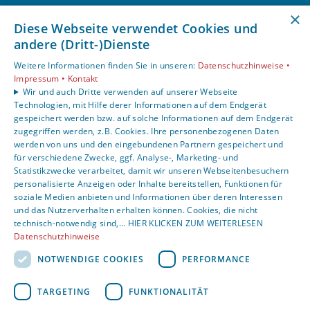
Unsere Bereiche
×
Diese Webseite verwendet Cookies und
Privatkunden
andere (Dritt-)Dienste
Gewerbekunden
Karriere
Weitere Informationen finden Sie in unseren:
Datenschutzhinweise •
Unternehmen
Impressum •
Kontakt
Wir und auch Dritte verwenden auf unserer Webseite
Kontakt
Technologien, mit Hilfe derer Informationen auf dem Endgerät
gespeichert werden bzw. auf solche Informationen auf dem Endgerät
zugegriffen werden, z.B. Cookies. Ihre personenbezogenen Daten
Um externe HTML-Inhalte anzuzeigen, benötigen wir
werden von uns und den eingebundenen Partnern gespeichert und
Ihre Einwilligung.
für verschiedene Zwecke, ggf. Analyse-, Marketing- und
Statistikzwecke verarbeitet, damit wir unseren Webseitenbesuchern
Weitere Informationen finden Sie in unserer
personalisierte Anzeigen oder Inhalte bereitstellen, Funktionen für
Datenschutzerklärung.
soziale Medien anbieten und Informationen über deren Interessen
und das Nutzerverhalten erhalten können. Cookies, die nicht
technisch-notwendig sind,... HIER KLICKEN ZUM WEITERLESEN
Cookie-Einstellungen öffnen
Datenschutzhinweise
NOTWENDIGE COOKIES
PERFORMANCE
TARGETING
FUNKTIONALITÄT