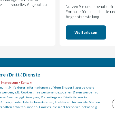
ein individuelles Angebot zu
Nutzen Sie unser benutzerfr
Formular für eine schnelle u
Angebotserstellung.
Weiterlesen
Unsere Bereiche
e (Dritt-)Dienste
Privatkunden
•
Impressum •
Kontakt
Gewerbekunden
, mit Hilfe derer Informationen auf dem Endgerät gespeichert
Karriere
n werden, z.B. Cookies. Ihre personenbezogenen Daten werden von
ne Zwecke, ggf. Analyse-, Marketing- und Statistikzwecke
Unternehmen
Anzeigen oder Inhalte bereitstellen, Funktionen für soziale Medien
Kontakt
rhalten erhalten können. Cookies, die nicht technisch-notwendig