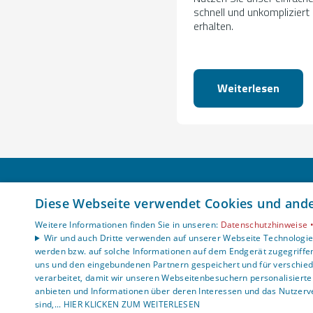
schnell und unkompliziert 
erhalten.
Weiterlesen
Kölschbach Haustechnik GmbH
Diese Webseite verwendet Cookies und ander
Im Kreuztal 91 - 93
Weitere Informationen finden Sie in unseren:
Datenschutzhinweise 
57537 Wissen
Wir und auch Dritte verwenden auf unserer Webseite Technologien
E-Mail:
info@koelschbach.de
werden bzw. auf solche Informationen auf dem Endgerät zugegriffe
uns und den eingebundenen Partnern gespeichert und für verschiede
Tel.:
02742 913390
verarbeitet, damit wir unseren Webseitenbesuchern personalisierte 
anbieten und Informationen über deren Interessen und das Nutzerve
Impressum
sind,... HIER KLICKEN ZUM WEITERLESEN