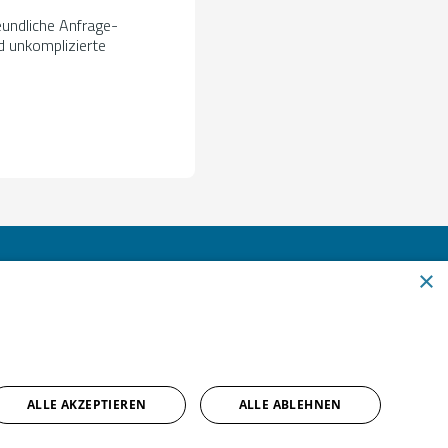
eundliche Anfrage-
nd unkomplizierte
×
Um externe HTML-Inhalte anzuzeigen, benötigen wir
Ihre Einwilligung.
Weitere Informationen finden Sie in unserer
ALLE AKZEPTIEREN
ALLE ABLEHNEN
Datenschutzerklärung.