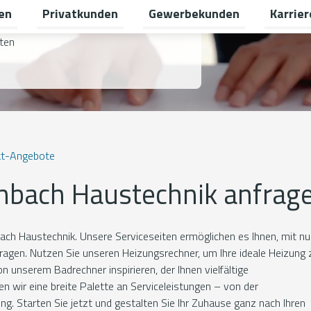
en
Privatkunden
Gewerbekunden
Karrier
Untermenü für Erneuerbare Energien umschalten
Untermenü für Privatkunden um
Untermen
lten
kt-Angebote
chbach Haustechnik anfrag
h Haustechnik. Unsere Serviceseiten ermöglichen es Ihnen, mit nu
fragen. Nutzen Sie unseren Heizungsrechner, um Ihre ideale Heizung 
on unserem Badrechner inspirieren, der Ihnen vielfältige
en wir eine breite Palette an Serviceleistungen – von der
ng. Starten Sie jetzt und gestalten Sie Ihr Zuhause ganz nach Ihren