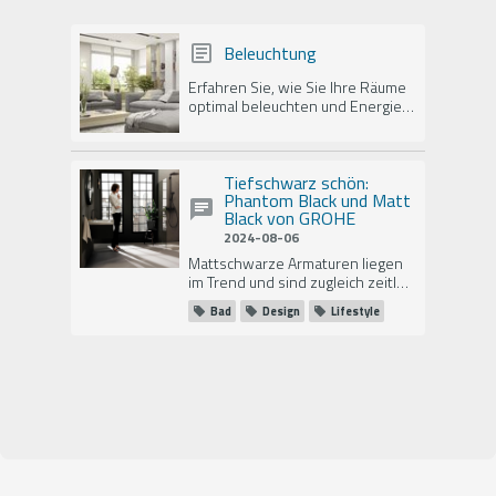
Beleuchtung
Erfahren Sie, wie Sie Ihre Räume
optimal beleuchten und Energie
sparen können.
Tiefschwarz schön:
Phantom Black und Matt
Black von GROHE
2024-08-06
Mattschwarze Armaturen liegen
im Trend und sind zugleich zeitlos
elegant. GROHEs Black Kollektion
Bad
Design
Lifestyle
bietet die mattschwarzen
Varianten Phantom Black und
Matt Black.