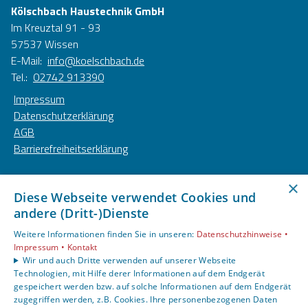
Kölschbach Haustechnik GmbH
Im Kreuztal 91 - 93
57537 Wissen
E-Mail:
info@koelschbach.de
Tel.:
02742 913390
Impressum
Datenschutzerklärung
AGB
Barrierefreiheitserklärung
Unsere Bereiche
×
Diese Webseite verwendet Cookies und
Privatkunden
andere (Dritt-)Dienste
Gewerbekunden
Karriere
Weitere Informationen finden Sie in unseren:
Datenschutzhinweise •
Unternehmen
Impressum •
Kontakt
Wir und auch Dritte verwenden auf unserer Webseite
Kontakt
Technologien, mit Hilfe derer Informationen auf dem Endgerät
gespeichert werden bzw. auf solche Informationen auf dem Endgerät
zugegriffen werden, z.B. Cookies. Ihre personenbezogenen Daten
Um externe HTML-Inhalte anzuzeigen, benötigen wir