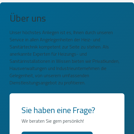
Über uns
Unser höchstes Anliegen ist es, Ihnen durch unseren
Service in allen Angelegenheiten der Heiz- und
Sanitärtechnik kompetent zur Seite zu stehen. Als
anerkannte Experten für Heizungs- und
Sanitärinstallationen in Wissen bieten wir Privatkunden,
Hausverwaltungen und Industrieunternehmen die
Gelegenheit, von unserem umfassenden
Dienstleistungsangebot zu profitieren.
Sie haben eine Frage?
Wir beraten Sie gern persönlich!