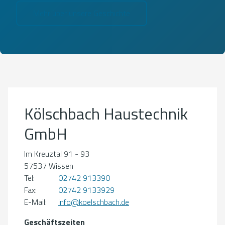
Mehr über unsere Geschichte
Um externe Karten-Inhalte anzuzeigen, benötigen wir
Ihre Einwilligung.
Weitere Informationen finden Sie in unserer
Datenschutzerklärung.
Kölschbach Haustechnik
Cookie-Einstellungen öffnen
GmbH
Im Kreuztal 91 - 93
57537 Wissen
Tel:
02742 913390
Fax:
02742 9133929
E-Mail:
info@koelschbach.de
Geschäftszeiten