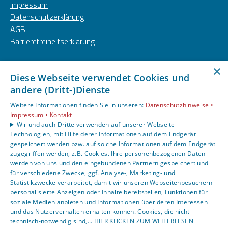
Impressum
Datenschutzerklärung
AGB
Barrierefreiheitserklärung
Unsere Bereiche
×
Privatkunden
Diese Webseite verwendet Cookies und
andere (Dritt-)Dienste
Gewerbekunden
Karriere
Weitere Informationen finden Sie in unseren:
Datenschutzhinweise •
Unternehmen
Impressum •
Kontakt
Wir und auch Dritte verwenden auf unserer Webseite
Kontakt
Technologien, mit Hilfe derer Informationen auf dem Endgerät
gespeichert werden bzw. auf solche Informationen auf dem Endgerät
zugegriffen werden, z.B. Cookies. Ihre personenbezogenen Daten
Um externe HTML-Inhalte anzuzeigen, benötigen wir
werden von uns und den eingebundenen Partnern gespeichert und
Ihre Einwilligung.
für verschiedene Zwecke, ggf. Analyse-, Marketing- und
Statistikzwecke verarbeitet, damit wir unseren Webseitenbesuchern
Weitere Informationen finden Sie in unserer
personalisierte Anzeigen oder Inhalte bereitstellen, Funktionen für
Datenschutzerklärung.
soziale Medien anbieten und Informationen über deren Interessen
und das Nutzerverhalten erhalten können. Cookies, die nicht
technisch-notwendig sind,... HIER KLICKEN ZUM WEITERLESEN
Cookie-Einstellungen öffnen