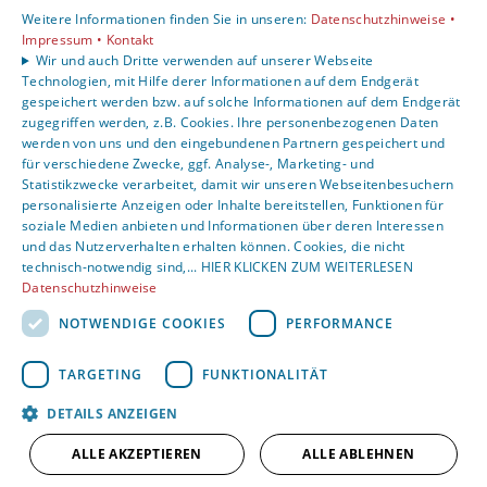
Karriere
Weitere Informationen finden Sie in unseren:
Datenschutzhinweise •
Unternehmen
Impressum •
Kontakt
Wir und auch Dritte verwenden auf unserer Webseite
Kontakt
Technologien, mit Hilfe derer Informationen auf dem Endgerät
gespeichert werden bzw. auf solche Informationen auf dem Endgerät
zugegriffen werden, z.B. Cookies. Ihre personenbezogenen Daten
Um externe HTML-Inhalte anzuzeigen, benötigen wir
werden von uns und den eingebundenen Partnern gespeichert und
Ihre Einwilligung.
für verschiedene Zwecke, ggf. Analyse-, Marketing- und
Statistikzwecke verarbeitet, damit wir unseren Webseitenbesuchern
Weitere Informationen finden Sie in unserer
personalisierte Anzeigen oder Inhalte bereitstellen, Funktionen für
Datenschutzerklärung.
soziale Medien anbieten und Informationen über deren Interessen
und das Nutzerverhalten erhalten können. Cookies, die nicht
technisch-notwendig sind,... HIER KLICKEN ZUM WEITERLESEN
Cookie-Einstellungen öffnen
Datenschutzhinweise
NOTWENDIGE COOKIES
PERFORMANCE
TARGETING
FUNKTIONALITÄT
DETAILS ANZEIGEN
ALLE AKZEPTIEREN
ALLE ABLEHNEN