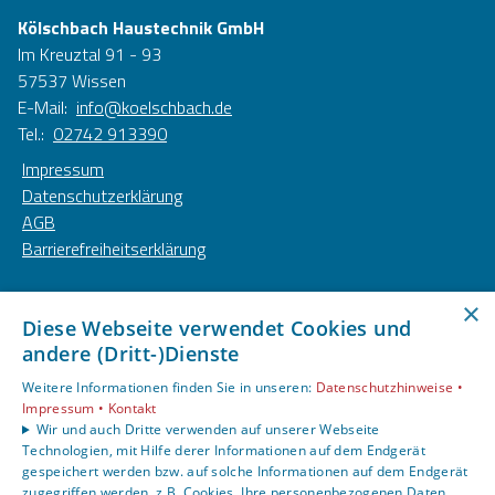
Kölschbach Haustechnik GmbH
Im Kreuztal 91 - 93
57537 Wissen
E-Mail:
info@koelschbach.de
Tel.:
02742 913390
Impressum
Datenschutzerklärung
AGB
Barrierefreiheitserklärung
Unsere Bereiche
×
Diese Webseite verwendet Cookies und
Privatkunden
andere (Dritt-)Dienste
Gewerbekunden
Karriere
Weitere Informationen finden Sie in unseren:
Datenschutzhinweise •
Unternehmen
Impressum •
Kontakt
Wir und auch Dritte verwenden auf unserer Webseite
Kontakt
Technologien, mit Hilfe derer Informationen auf dem Endgerät
gespeichert werden bzw. auf solche Informationen auf dem Endgerät
zugegriffen werden, z.B. Cookies. Ihre personenbezogenen Daten