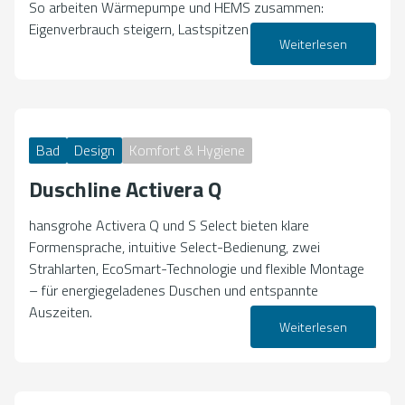
So arbeiten Wärmepumpe und HEMS zusammen:
Eigenverbrauch steigern, Lastspitzen vermeiden.
Weiterlesen
30. März 2026
Bad
Design
Komfort & Hygiene
Duschline Activera Q
hansgrohe Activera Q und S Select bieten klare
Formensprache, intuitive Select-Bedienung, zwei
Strahlarten, EcoSmart-Technologie und flexible Montage
– für energiegeladenes Duschen und entspannte
Auszeiten.
Weiterlesen
26. März 2026