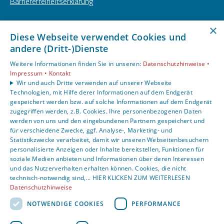
Barrierefreiheitserklärung
Unsere Bereiche
×
Privatkunden
Diese Webseite verwendet Cookies und
andere (Dritt-)Dienste
Gewerbekunden
Karriere
Weitere Informationen finden Sie in unseren:
Datenschutzhinweise •
Unternehmen
Impressum •
Kontakt
Wir und auch Dritte verwenden auf unserer Webseite
Kontakt
Technologien, mit Hilfe derer Informationen auf dem Endgerät
gespeichert werden bzw. auf solche Informationen auf dem Endgerät
zugegriffen werden, z.B. Cookies. Ihre personenbezogenen Daten
Um externe HTML-Inhalte anzuzeigen, benötigen wir
werden von uns und den eingebundenen Partnern gespeichert und
Ihre Einwilligung.
für verschiedene Zwecke, ggf. Analyse-, Marketing- und
Statistikzwecke verarbeitet, damit wir unseren Webseitenbesuchern
Weitere Informationen finden Sie in unserer
personalisierte Anzeigen oder Inhalte bereitstellen, Funktionen für
Datenschutzerklärung.
soziale Medien anbieten und Informationen über deren Interessen
und das Nutzerverhalten erhalten können. Cookies, die nicht
technisch-notwendig sind,... HIER KLICKEN ZUM WEITERLESEN
Cookie-Einstellungen öffnen
Datenschutzhinweise
NOTWENDIGE COOKIES
PERFORMANCE