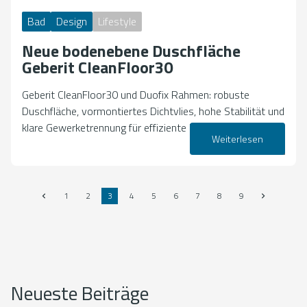
Bad
Design
Lifestyle
Neue bodenebene Duschfläche
Geberit CleanFloor30
Geberit CleanFloor30 und Duofix Rahmen: robuste
Duschfläche, vormontiertes Dichtvlies, hohe Stabilität und
klare Gewerketrennung für effiziente Duschmontage.
Weiterlesen
23. März 2026
1
2
3
4
5
6
7
8
9
Neueste Beiträge