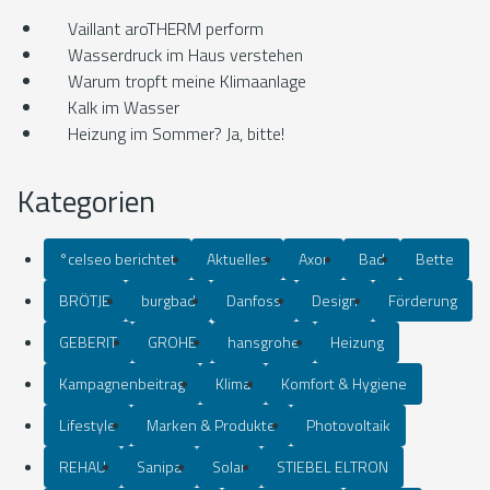
Vaillant aroTHERM perform
Wasserdruck im Haus verstehen
Warum tropft meine Klimaanlage
Kalk im Wasser
Heizung im Sommer? Ja, bitte!
Kategorien
°celseo berichtet
Aktuelles
Axor
Bad
Bette
BRÖTJE
burgbad
Danfoss
Design
Förderung
GEBERIT
GROHE
hansgrohe
Heizung
Kampagnenbeitrag
Klima
Komfort & Hygiene
Lifestyle
Marken & Produkte
Photovoltaik
REHAU
Sanipa
Solar
STIEBEL ELTRON