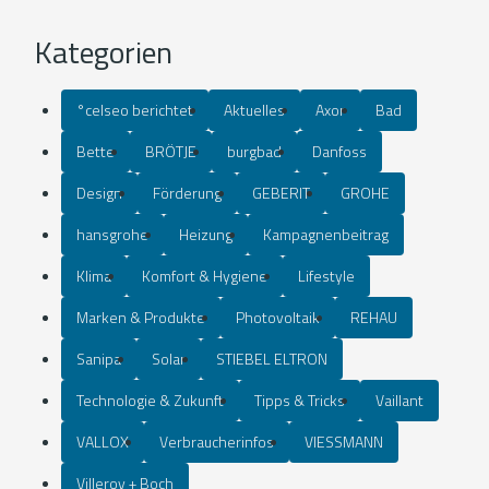
Kategorien
°celseo berichtet
Aktuelles
Axor
Bad
Bette
BRÖTJE
burgbad
Danfoss
Design
Förderung
GEBERIT
GROHE
hansgrohe
Heizung
Kampagnenbeitrag
Klima
Komfort & Hygiene
Lifestyle
Marken & Produkte
Photovoltaik
REHAU
Sanipa
Solar
STIEBEL ELTRON
Technologie & Zukunft
Tipps & Tricks
Vaillant
VALLOX
Verbraucherinfos
VIESSMANN
Villeroy + Boch