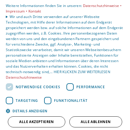
Karriere
Weitere Informationen finden Sie in unseren:
Datenschutzhinweise •
Unternehmen
Impressum •
Kontakt
Wir und auch Dritte verwenden auf unserer Webseite
Kontakt
Technologien, mit Hilfe derer Informationen auf dem Endgerät
gespeichert werden bzw. auf solche Informationen auf dem Endgerät
zugegriffen werden, z.B. Cookies. Ihre personenbezogenen Daten
Um externe HTML-Inhalte anzuzeigen, benötigen wir
werden von uns und den eingebundenen Partnern gespeichert und
Ihre Einwilligung.
für verschiedene Zwecke, ggf. Analyse-, Marketing- und
Statistikzwecke verarbeitet, damit wir unseren Webseitenbesuchern
Weitere Informationen finden Sie in unserer
personalisierte Anzeigen oder Inhalte bereitstellen, Funktionen für
Datenschutzerklärung.
soziale Medien anbieten und Informationen über deren Interessen
und das Nutzerverhalten erhalten können. Cookies, die nicht
technisch-notwendig sind,... HIER KLICKEN ZUM WEITERLESEN
Cookie-Einstellungen öffnen
Datenschutzhinweise
NOTWENDIGE COOKIES
PERFORMANCE
TARGETING
FUNKTIONALITÄT
DETAILS ANZEIGEN
ALLE AKZEPTIEREN
ALLE ABLEHNEN