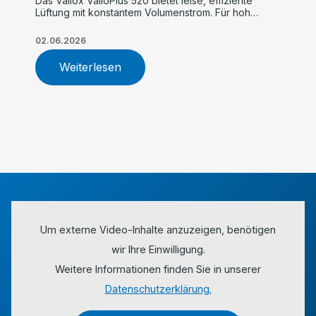
Das Vallox ValloPlus 520 bietet leise, effiziente
Lüftung mit konstantem Volumenstrom. Für hohe
Luftqualität, einfache Inbetriebnahme und
maximalen Komfort im Einfamilienhaus.
02.06.2026
Weiterlesen
Um externe Video-Inhalte anzuzeigen, benötigen
wir Ihre Einwilligung.
Weitere Informationen finden Sie in unserer
Datenschutzerklärung.