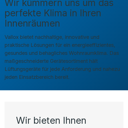
Wir kümmern uns um das
perfekte Klima in Ihren
Innenräumen
Vallox bietet nachhaltige, innovative und
praktische Lösungen für ein energieeffizientes,
gesundes und behagliches Wohnraumklima. Das
maßgeschneiderte Gerätesortiment hält
Lüftungsgeräte für jede Anforderung und nahezu
jeden Einsatzbereich bereit.
Wir bieten Ihnen