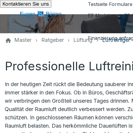
Kontaktieren Sie uns
Testseite Formulare
EE Medatsu
EE-
Vorgaben für Vaill
Finanzierung anfra
Master
Ratgeber
Lüftung
Luftreiniger
Professionelle Luftrein
In der heutigen Zeit rückt die Bedeutung sauberer I
immer stärker in den Fokus. Ob in Büros, Geschäfts
wir verbringen den Großteil unseres Tages drinnen. 
Qualität der Raumluft deutlich verbessert werden. Z
schützen. In geschlossenen Räumen können verschied
Raumluft belasten. Das herkömmliche Dauerlüften ist 