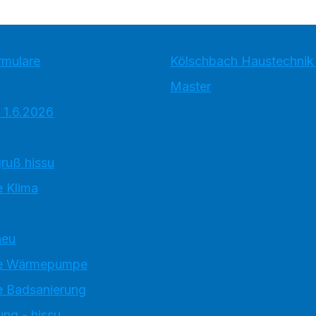
rmulare
Kölschbach Haustechni
Master
 1.6.2026
ruß hissu
 Klima
neu
e Wärmepumpe
 Badsanierung
ung - hissu