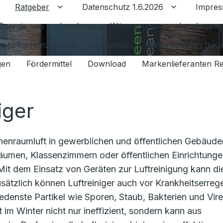
Ratgeber
Datenschutz 1.6.2026
Impre
Untermenü für Ratgeber umschalten
Untermenü f
Energie neu
Landingpage Wärmepumpe
Landingpag
ant Kompetenzpartner
Aktuelles
Fliesenarbeiten (tou
gen
Fördermittel
Download
Markenlieferanten R
iger
nnenraumluft in gewerblichen und öffentlichen Gebäude
räumen, Klassenzimmern oder öffentlichen Einrichtunge
Mit dem Einsatz von Geräten zur Luftreinigung kann di
usätzlich können Luftreiniger auch vor Krankheitserreg
enste Partikel wie Sporen, Staub, Bakterien und Vire
im Winter nicht nur ineffizient, sondern kann aus