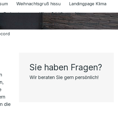
ssum
Weihnachtsgruß hissu
Landingpage Klima
ür Datenschutz 1.6.2026 umschalten
e Badsanierung
Klima & Lüftung - hissu
jou)
Was nur wir haben HI
Weihnachtspost
ecord
Sie haben Fragen?
n
Wir beraten Sie gern persönlich!
n,
e
ern
n die