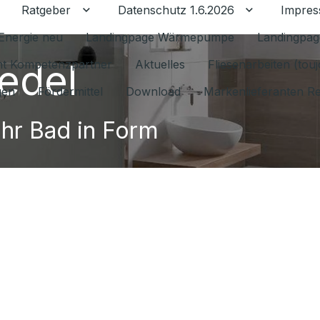
Ratgeber
Datenschutz 1.6.2026
Impre
Untermenü für Ratgeber umschalten
Untermenü f
Energie neu
Landingpage Wärmepumpe
Landingpag
edel
ant Kompetenzpartner
Aktuelles
Fliesenarbeiten (tou
gen
Fördermittel
Download
Markenlieferanten R
Ihr Bad in Form