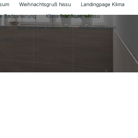
ssum
Weihnachtsgruß hissu
Landingpage Klima
ür Datenschutz 1.6.2026 umschalten
e Badsanierung
Klima & Lüftung - hissu
jou)
Was nur wir haben HI
Weihnachtspost
ecord