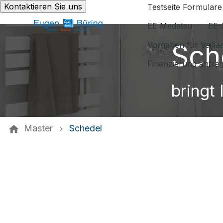
Kontaktieren Sie uns
Testseite Formulare
EE Medatsu
EE-
Sch
Vorgaben für Vaill
Finanzierung anfra
bringt 
Master
Schedel