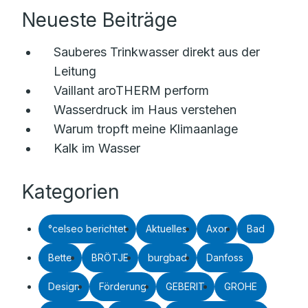
Neueste Beiträge
Sauberes Trinkwasser direkt aus der
Leitung
Vaillant aroTHERM perform
Wasserdruck im Haus verstehen
Warum tropft meine Klimaanlage
Kalk im Wasser
Kategorien
°celseo berichtet
Aktuelles
Axor
Bad
Bette
BRÖTJE
burgbad
Danfoss
Design
Förderung
GEBERIT
GROHE