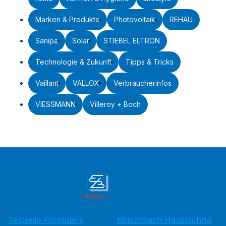
Marken & Produkte
Photovoltaik
REHAU
Sanipa
Solar
STIEBEL ELTRON
Technologie & Zukunft
Tipps & Tricks
Vaillant
VALLOX
Verbraucherinfos
VIESSMANN
Villeroy + Boch
Testseite Formulare
Kölschbach Haustechnik