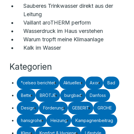
Sauberes Trinkwasser direkt aus der
Leitung
Vaillant aroTHERM perform
Wasserdruck im Haus verstehen
Warum tropft meine Klimaanlage
Kalk im Wasser
Kategorien
°celseo berichtet
Aktuelles
Axor
Bad
Bette
BRÖTJE
burgbad
Danfoss
Design
Förderung
GEBERIT
GROHE
hansgrohe
Heizung
Kampagnenbeitrag
Klima
Komfort & Hygiene
Lifestyle