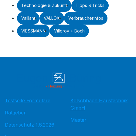
Technologie & Zukunft
Tipps & Tricks
Vaillant
VALLOX
Verbraucherinfos
VIESSMANN
Villeroy + Boch
Testseite Formulare
Kölschbach Haustechnik
GmbH
Ratgeber
Master
Datenschutz 1.6.2026