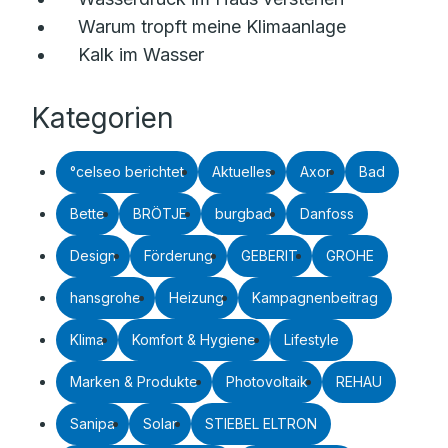
Warum tropft meine Klimaanlage
Kalk im Wasser
Kategorien
°celseo berichtet
Aktuelles
Axor
Bad
Bette
BRÖTJE
burgbad
Danfoss
Design
Förderung
GEBERIT
GROHE
hansgrohe
Heizung
Kampagnenbeitrag
Klima
Komfort & Hygiene
Lifestyle
Marken & Produkte
Photovoltaik
REHAU
Sanipa
Solar
STIEBEL ELTRON